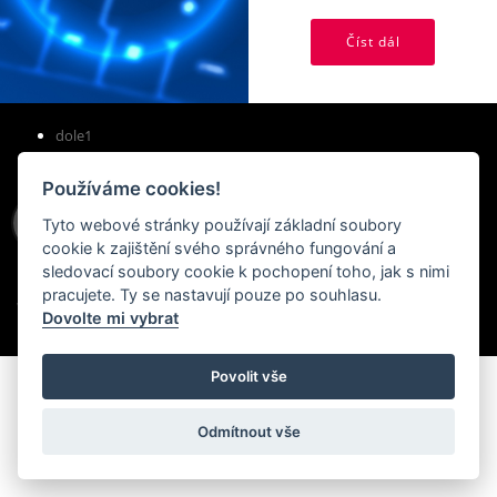
Číst dál
dole1
Používáme cookies!
Tyto webové stránky používají základní soubory
cookie k zajištění svého správného fungování a
sledovací soubory cookie k pochopení toho, jak s nimi
pracujete. Ty se nastavují pouze po souhlasu.
Vytváří
StudioMC
na systému
PublicMC
s podporou
MediaMC
Dovolte mi vybrat
| © PublicMC 2005 - 2026
Povolit vše
Odmítnout vše