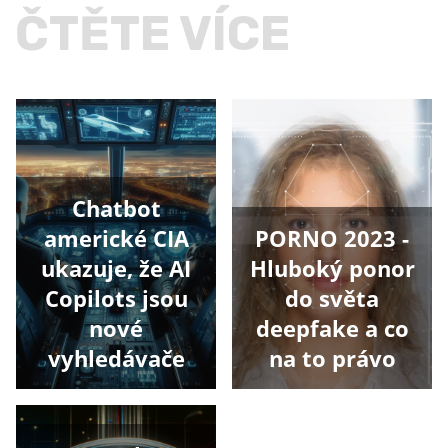
ČTĚTE VÍCE
Chatbot
americké CIA
PORNO 2023 -
ukazuje, že AI
Hluboký ponor
Copilots jsou
do světa
nové
deepfake a co
vyhledávače
na to právo