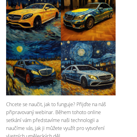
Chcete se naučit, jak to funguje? Přijďte na náš
připravovaný webinar. Během tohoto online
setkání vám představíme naši technologii a
naučíme vás, jak ji můžete využít pro vytvoření
vlastních uměleckých děl.