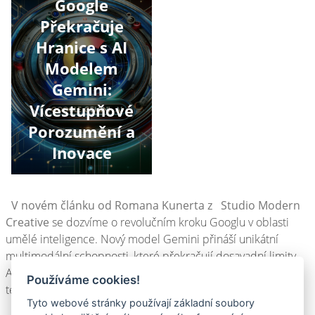
Google
Překračuje
Hranice s AI
Modelem
Gemini:
Vícestupňové
Porozumění a
Inovace
V novém článku od Romana Kunerta z
Studio Modern
Creative
se dozvíme o revolučním kroku Googlu v oblasti
umělé inteligence. Nový model Gemini přináší unikátní
multimodální schopnosti, které překračují dosavadní limity
AI. Přečtěte si, jak Gemini přináší nové možnosti ve světě
Používáme cookies!
technologií a jaké jsou jeho jedinečné vlastnosti.
Tyto webové stránky používají základní soubory